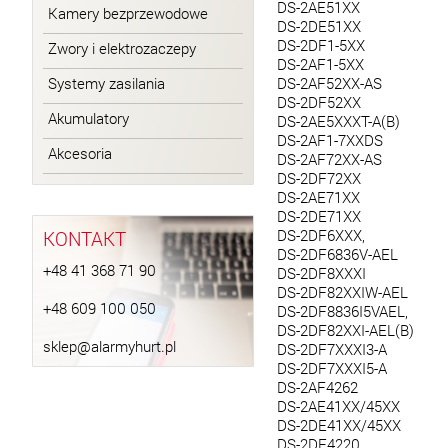
DS-2AE51XX
Kamery bezprzewodowe
DS-2DE51XX
DS-2DF1-5XX
Zwory i elektrozaczepy
DS-2AF1-5XX
Systemy zasilania
DS-2AF52XX-AS
DS-2DF52XX
Akumulatory
DS-2AE5XXXT-A(B)
DS-2AF1-7XXDS
Akcesoria
DS-2AF72XX-AS
DS-2DF72XX
DS-2AE71XX
DS-2DE71XX
KONTAKT
DS-2DF6XXX,
DS-2DF6836V-AEL
+48 41 368 71 90
DS-2DF8XXXI
DS-2DF82XXIW-AEL
+48 609 100 050
DS-2DF8836I5VAEL,
DS-2DF82XXI-AEL(B)
sklep@alarmyhurt.pl
DS-2DF7XXXI3-A
DS-2DF7XXXI5-A
DS-2AF4262
DS-2AE41XX/45XX
DS-2DE41XX/45XX
DS-2DE4220,