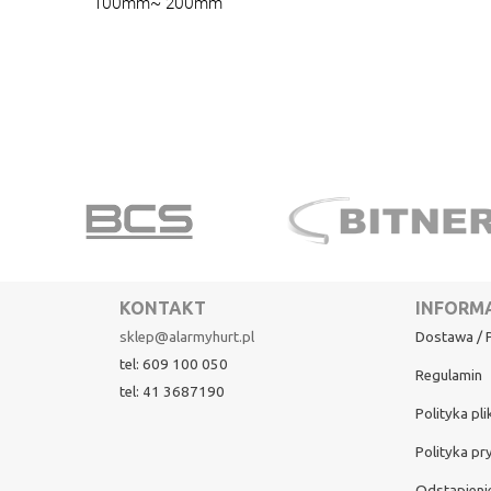
100mm~ 200mm
KONTAKT
INFORM
sklep@alarmyhurt.pl
Dostawa / P
tel: 609 100 050
Regulamin
tel: 41 3687190
Polityka pl
Polityka pr
Odstąpieni