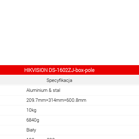
HIKVISION DS-1602ZJ-box-pole
Specyfikacja
Aluminium & stal
209.7mm×314mm×600.8mm
10kg
6840g
Biały