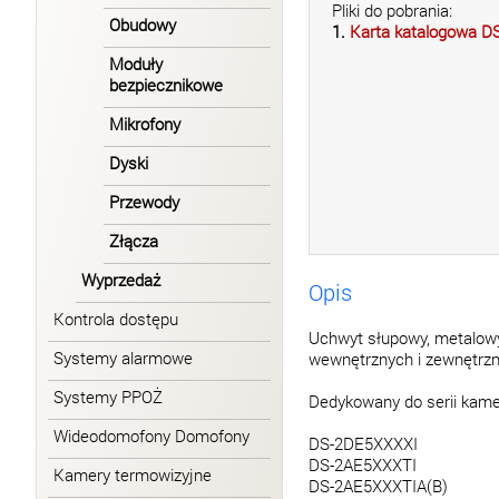
Pliki do pobrania:
Obudowy
1.
Karta katalogowa DS
Moduły
bezpiecznikowe
Mikrofony
Dyski
Przewody
Złącza
Wyprzedaż
Opis
Kontrola dostępu
Uchwyt słupowy, metalowy
Systemy alarmowe
wewnętrznych i zewnętrzn
Systemy PPOŻ
Dedykowany do serii kame
Wideodomofony Domofony
DS-2DE5XXXXI
DS-2AE5XXXTI
Kamery termowizyjne
DS-2AE5XXXTIA(B)