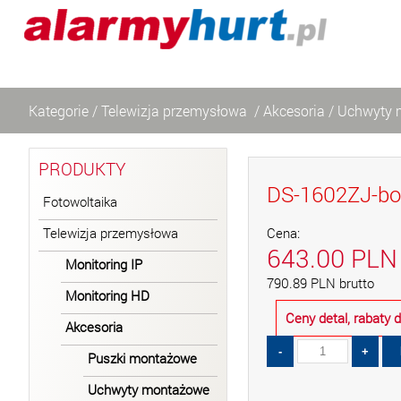
Kategorie
/
Telewizja przemysłowa
/
Akcesoria
/
Uchwyty 
PRODUKTY
DS-1602ZJ-bo
Fotowoltaika
Telewizja przemysłowa
Cena:
643.00
PLN
Monitoring IP
790.89
PLN
brutto
Monitoring HD
Ceny detal, rabaty
Akcesoria
Puszki montażowe
Uchwyty montażowe