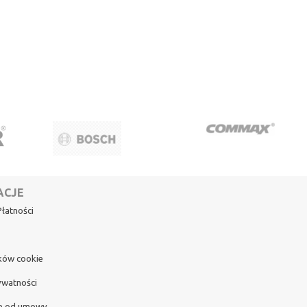
ACJE
łatności
ików cookie
ywatności
e od umowy