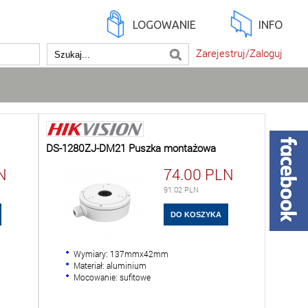
LOGOWANIE
INFO
Zarejestruj/Zaloguj
DS-1280ZJ-DM21 Puszka montażowa
N
74.00
PLN
91.02
PLN
Wymiary: 137mmx42mm
Materiał: aluminium
Mocowanie: sufitowe