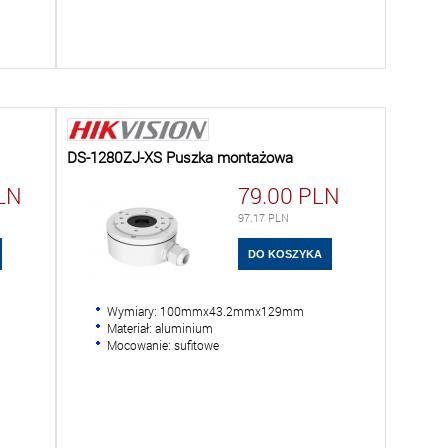
DS-1280ZJ-XS Puszka montażowa
LN
79.00
PLN
97.17
PLN
Wymiary: 100mmx43.2mmx129mm
Materiał: aluminium
Mocowanie: sufitowe