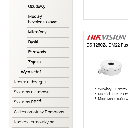
Obudowy
Moduły
bezpiecznikowe
Mikrofony
Dyski
DS-1280ZJ-DM22 Pus
Przewody
Złącza
Wyprzedaż
Kontrola dostępu
Wymiary: 137mm
Systemy alarmowe
Materiał: aluminiu
Mocowanie: sufito
Systemy PPOŻ
Wideodomofony Domofony
Kamery termowizyjne