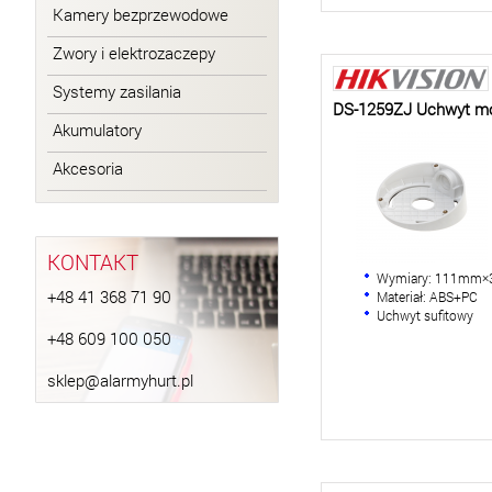
Kamery bezprzewodowe
Zwory i elektrozaczepy
Systemy zasilania
DS-1259ZJ Uchwyt m
Akumulatory
Akcesoria
KONTAKT
Wymiary: 111mm
+48 41 368 71 90
Materiał: ABS+PC
Uchwyt sufitowy
+48 609 100 050
sklep@alarmyhurt.pl