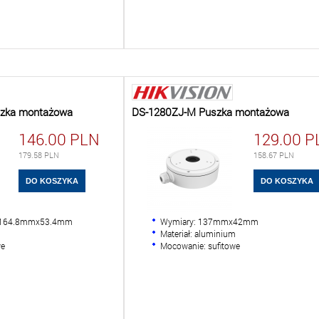
zka montażowa
DS-1280ZJ-M Puszka montażowa
146.00
PLN
129.00
P
179.58
PLN
158.67
PLN
x164.8mmx53.4mm
Wymiary: 137mmx42mm
m
Materiał: aluminium
we
Mocowanie: sufitowe