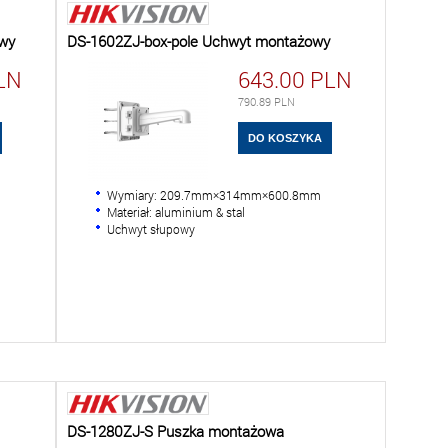
wy
DS-1602ZJ-box-pole Uchwyt montażowy
LN
643.00
PLN
790.89
PLN
Wymiary: 209.7mm×314mm×600.8mm
Materiał: aluminium & stal
Uchwyt słupowy
DS-1280ZJ-S Puszka montażowa