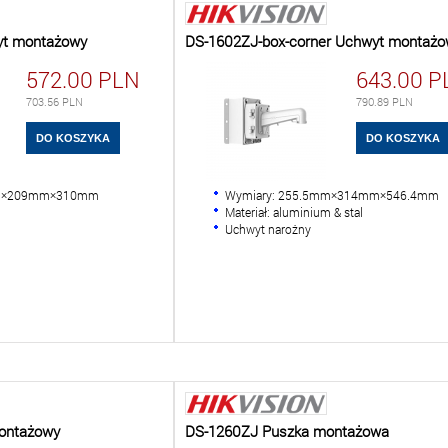
yt montażowy
DS-1602ZJ-box-corner Uchwyt montażo
572.00
PLN
643.00
P
703.56
PLN
790.89
PLN
mm×209mm×310mm
Wymiary: 255.5mm×314mm×546.4mm
m
Materiał: aluminium & stal
Uchwyt narożny
ontażowy
DS-1260ZJ Puszka montażowa