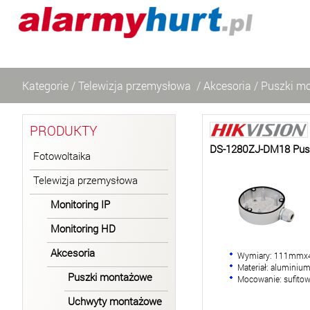
Kategorie
/
Telewizja przemysłowa
/
Akcesoria
/
Puszki m
PRODUKTY
DS-1280ZJ-DM18 Pus
Fotowoltaika
Telewizja przemysłowa
Monitoring IP
Monitoring HD
Akcesoria
Wymiary: 111mm
Materiał: aluminiu
Puszki montażowe
Mocowanie: sufito
Uchwyty montażowe