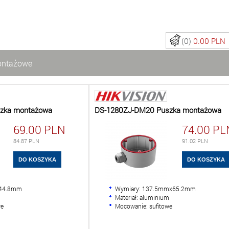
(0)
0.00 PLN
ontażowe
zka montażowa
DS-1280ZJ-DM20 Puszka montażowa
69.00
PLN
74.00
PL
84.87
PLN
91.02
PLN
x44.8mm
Wymiary: 137.5mmx65.2mm
m
Materiał: aluminium
we
Mocowanie: sufitowe