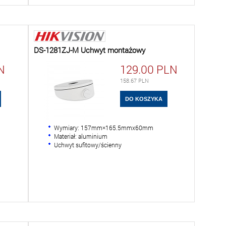
DS-1281ZJ-M Uchwyt montażowy
N
129.00
PLN
158.67
PLN
Wymiary: 157mm×165.5mmx60mm
Materiał: aluminium
Uchwyt sufitowy/ścienny