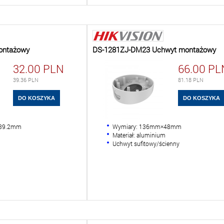
ontażowy
DS-1281ZJ-DM23 Uchwyt montażowy
32.00
PLN
66.00
PL
39.36
PLN
81.18
PLN
×39.2mm
Wymiary: 136mm×48mm
Materiał: aluminium
Uchwyt sufitowy/ścienny