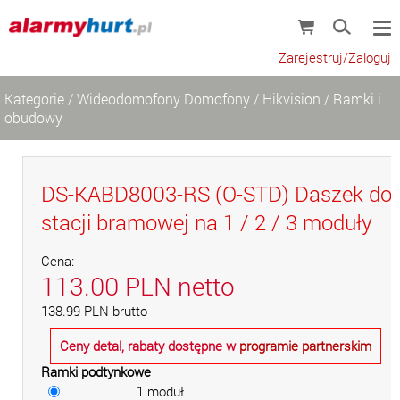
Zarejestruj/Zaloguj
Kategorie
/
Wideodomofony Domofony
/
Hikvision
/
Ramki i
obudowy
DS-KABD8003-RS (O-STD) Daszek do
stacji bramowej na 1 / 2 / 3 moduły
Cena:
113.00
PLN
netto
138.99
PLN
brutto
Ceny detal, rabaty dostępne w
programie partnerskim
Ramki podtynkowe
1 moduł