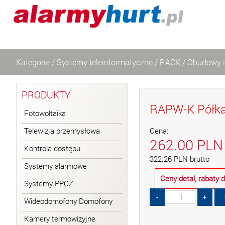
Kategorie
/
Systemy teleinformatyczne
/
RACK
/
Obudowy i
PRODUKTY
RAPW-K Półk
Fotowoltaika
Telewizja przemysłowa
Cena:
262.00
PLN
Kontrola dostępu
322.26
PLN
brutto
Systemy alarmowe
Ceny detal, rabaty
Systemy PPOŻ
Wideodomofony Domofony
Kamery termowizyjne