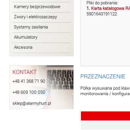
Pliki do pobrania:
Kamery bezprzewodowe
1.
Karta katalogowa R
5901643191122
Zwory i elektrozaczepy
Systemy zasilania
Akumulatory
Akcesoria
KONTAKT
PRZEZNACZENIE
+48 41 368 71 90
Półka wysuwana pod klawi
+48 609 100 050
monitorowania / konfigur
sklep@alarmyhurt.pl