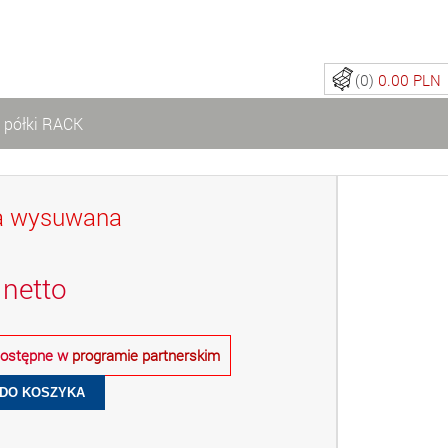
(0)
0.00 PLN
 półki RACK
a wysuwana
netto
 dostępne w
programie partnerskim