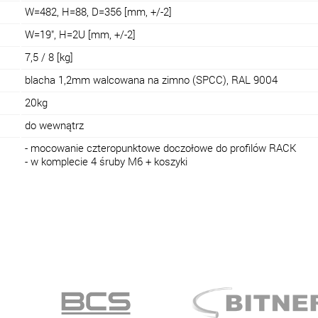
W=482, H=88, D=356 [mm, +/-2]
W=19", H=2U [mm, +/-2]
7,5 / 8 [kg]
blacha 1,2mm walcowana na zimno (SPCC), RAL 9004
20kg
do wewnątrz
- mocowanie czteropunktowe doczołowe do profilów RACK
- w komplecie 4 śruby M6 + koszyki