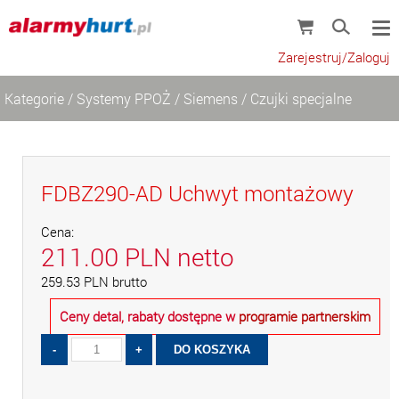
Zarejestruj/Zaloguj
Kategorie
/
Systemy PPOŻ
/
Siemens
/
Czujki specjalne
FDBZ290-AD Uchwyt montażowy
Cena:
211.00
PLN
netto
259.53
PLN
brutto
Ceny detal, rabaty dostępne w
programie partnerskim