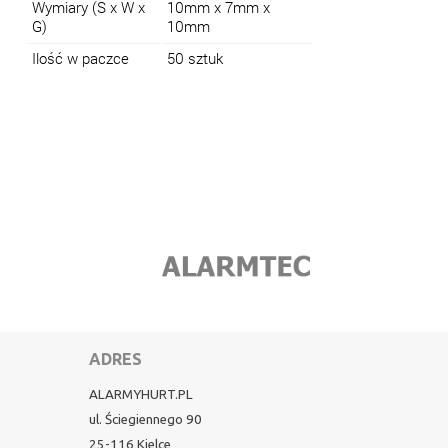
Wymiary (S x W x
10mm x 7mm x
G)
10mm
Ilość w paczce
50 sztuk
ADRES
ALARMYHURT.PL
ul. Ściegiennego 90
25-116 Kielce