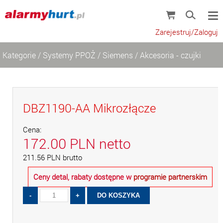
Zarejestruj/Zaloguj
Kategorie
/
Systemy PPOŻ
/
Siemens
/
Akcesoria - czujki
DBZ1190-AA Mikrozłącze
Cena:
172.00
PLN
netto
211.56
PLN
brutto
Ceny detal, rabaty dostępne w
programie partnerskim