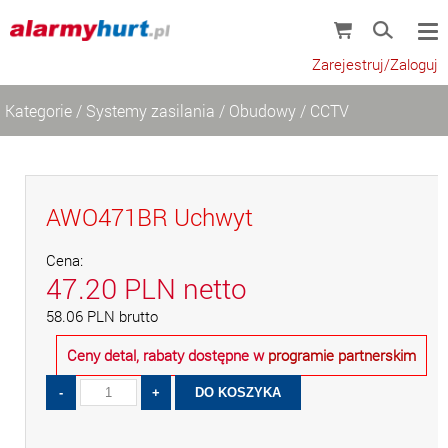
Zarejestruj/Zaloguj
Kategorie
/
Systemy zasilania
/
Obudowy
/
CCTV
AWO471BR Uchwyt
Cena:
47.20
PLN
netto
58.06
PLN
brutto
Ceny detal, rabaty dostępne w
programie partnerskim