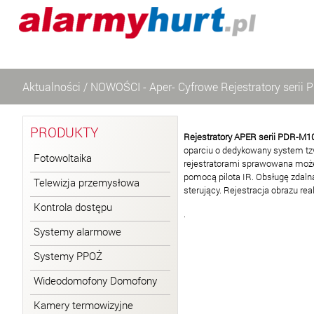
Aktualności
/
NOWOŚCI - Aper- Cyfrowe Rejestratory seri
PRODUKTY
Rejestratory APER serii PDR-M
oparciu o dedykowany system tzw
Fotowoltaika
rejestratorami sprawowana może b
pomocą pilota IR. Obsługę zdaln
Telewizja przemysłowa
sterujący. Rejestracja obrazu r
Kontrola dostępu
.
Systemy alarmowe
Systemy PPOŻ
Wideodomofony Domofony
Kamery termowizyjne