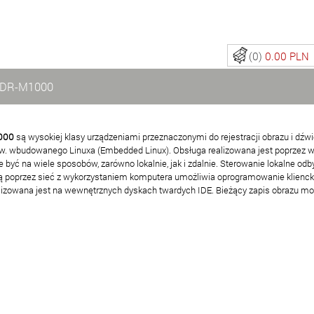
(0)
0.00 PLN
i PDR-M1000
1000
są wysokiej klasy urządzeniami przeznaczonymi do rejestracji obrazu i dź
. wbudowanego Linuxa (Embedded Linux). Obsługa realizowana jest poprzez wyg
yć na wiele sposobów, zarówno lokalnie, jak i zdalnie. Sterowanie lokalne odby
ą poprzez sieć z wykorzystaniem komputera umożliwia oprogramowanie klienckie
ealizowana jest na wewnętrznych dyskach twardych IDE. Bieżący zapis obrazu 