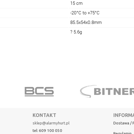
15 cm
-20°C to +75°C
85.5x54x0.8mm
? 5.6g
KONTAKT
INFORM
sklep@alarmyhurt.pl
Dostawa / P
tel: 609 100 050
Regulamin