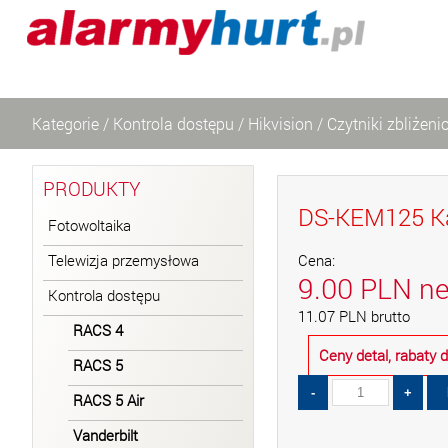
Kategorie
/
Kontrola dostępu
/
Hikvision
/
Czytniki zbliżen
PRODUKTY
DS-KEM125 Ka
Fotowoltaika
Telewizja przemysłowa
Cena:
9.00
PLN
ne
Kontrola dostępu
11.07
PLN
brutto
RACS 4
Ceny detal, rabaty
RACS 5
RACS 5 Air
Vanderbilt