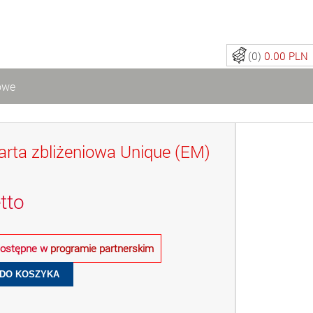
(0)
0.00 PLN
iowe
rta zbliżeniowa Unique (EM)
tto
 dostępne w
programie partnerskim