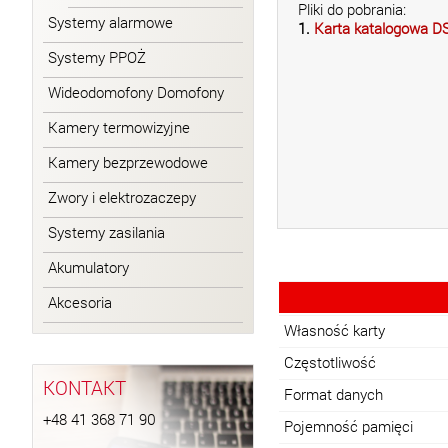
Pliki do pobrania:
Systemy alarmowe
1.
Karta katalogowa D
Systemy PPOŻ
Wideodomofony Domofony
Kamery termowizyjne
Kamery bezprzewodowe
Zwory i elektrozaczepy
Systemy zasilania
Akumulatory
Akcesoria
Własność karty
Częstotliwość
KONTAKT
Format danych
+48 41 368 71 90
Pojemność pamięci