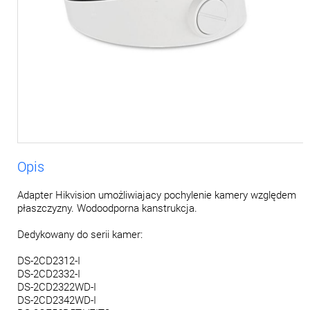
Opis
Adapter Hikvision umożliwiajacy pochylenie kamery względem
płaszczyzny. Wodoodporna kanstrukcja.
Dedykowany do serii kamer:
DS-2CD2312-I
DS-2CD2332-I
DS-2CD2322WD-I
DS-2CD2342WD-I