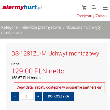
Zarejestruj/Zaloguj
Kategorie
/
Telewizja przemysłowa
/
Akcesoria
/
Uchwyty
montażowe
DS-1281ZJ-M Uchwyt montażowy
Cena:
129.00
PLN
netto
158.67
PLN
brutto
Ceny detal, rabaty dostępne w
programie partnerskim