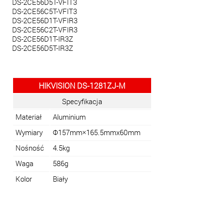
DS-2CE56D5T-VFIT3
DS-2CE56C5T-VFIT3
DS-2CE56D1T-VFIR3
DS-2CE56C2T-VFIR3
DS-2CE56D1T-IR3Z
DS-2CE56D5T-IR3Z
HIKVISION DS-1281ZJ-M
Specyfikacja
Materiał
Aluminium
Wymiary
Φ157mm×165.5mmx60mm
Nośność
4.5kg
Waga
586g
Kolor
Biały