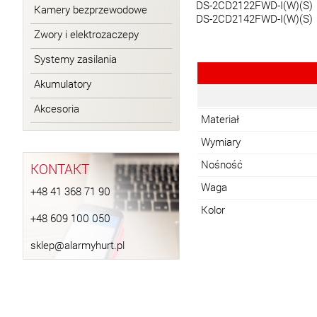
DS-2CD2122FWD-I(W)(S)
Kamery bezprzewodowe
DS-2CD2142FWD-I(W)(S)
Zwory i elektrozaczepy
Systemy zasilania
Akumulatory
Akcesoria
Materiał
Wymiary
Nośność
KONTAKT
Waga
+48 41 368 71 90
Kolor
+48 609 100 050
sklep@alarmyhurt.pl