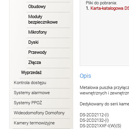
Pliki do pobrania:
Obudowy
1.
Karta-katalogowa D
Moduły
bezpiecznikowe
Mikrofony
Dyski
Przewody
Złącza
Wyprzedaż
Opis
Kontrola dostępu
Metalowa puszka przyłącz
Systemy alarmowe
wewnętrznych i zewnętrzn
Systemy PPOŻ
Dedykowany do serii kame
Wideodomofony Domofony
DS-2CD2112-(I)
DS-2CD2132-(I)
Kamery termowizyjne
DS-2CD21XXF-I(W)(S)