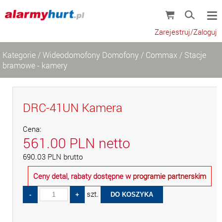
Zarejestruj/Zaloguj
Kategorie
/
Wideodomofony Domofony
/
Commax
/
Stacje
bramowe - kamery
DRC-41UN Kamera
Cena:
561.00
PLN
netto
690.03
PLN
brutto
Ceny detal, rabaty dostępne w
programie partnerskim
szt.