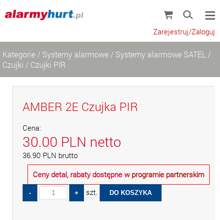
Zarejestruj/Zaloguj
Kategorie
/
Systemy alarmowe
/
Systemy alarmowe SATEL
/
Czujki
/
Czujki PIR
AMBER 2E Czujka PIR
Cena:
30.00
PLN
netto
36.90
PLN
brutto
Ceny detal, rabaty dostępne w
programie partnerskim
szt.