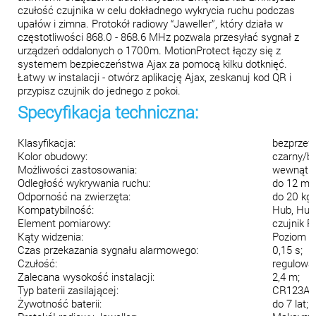
czułość czujnika w celu dokładnego wykrycia ruchu podczas
upałów i zimna.
Protokół radiowy “Jaweller”, który działa w
częstotliwości 868.0 - 868.6 MHz pozwala przesyłać sygnał z
urządzeń oddalonych o 1700m.
MotionProtect łączy się z
systemem bezpieczeństwa Ajax za pomocą kilku dotknięć.
Łatwy w instalacji - otwórz aplikację Ajax, zeskanuj kod QR i
przypisz czujnik do jednego z pokoi.
Specyfikacja techniczna:
Klasyfikacja:
bezprzew
Kolor obudowy:
czarny/bi
Możliwości zastosowania:
wewnątrz
Odległość wykrywania ruchu:
do 12 m;
Odporność na zwierzęta:
do 20 kg,
Kompatybilność:
Hub, Hub 
Element pomiarowy:
czujnik P
Kąty widzenia:
Poziom - 8
Czas przekazania sygnału alarmowego:
0,15 s;
Czułość:
regulowan
Zalecana wysokość instalacji:
2,4 m;
Typ baterii zasilającej:
CR123A, 
Żywotność baterii:
do 7 lat;