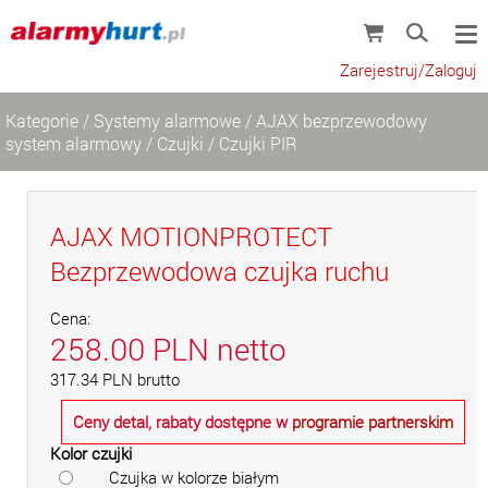
Zarejestruj/Zaloguj
Kategorie
/
Systemy alarmowe
/
AJAX bezprzewodowy
system alarmowy
/
Czujki
/
Czujki PIR
AJAX MOTIONPROTECT
Bezprzewodowa czujka ruchu
Cena:
258.00
PLN
netto
317.34
PLN
brutto
Ceny detal, rabaty dostępne w
programie partnerskim
Kolor czujki
Czujka w kolorze białym