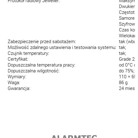
Protokół radiowy Jeweller:
Maksymal
Dwukieru
Częstotli
Samoregu
Szyfrowa
Czas komu
Wielokana
Zabezpieczenie przed sabotażem:
tak (wbu
Możliwość zdalnego ustawienia i testowania systemu:
tak;
Czujnik temperatury:
tak;
Certyfikat:
Grade 2, 
Dopuszczalna temperatura pracy:
od 0°C d
Dopuszczalna wilgotność:
do 75%;
Wymiary:
110 × 65
Waga:
86 g
Gwarancja:
24 miesi