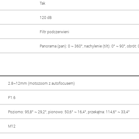
Tak
120 dB
Filtr podczerwieni
Panorama (pan): 0 ~ 360°, nachylenie (tilt): 0° ~ 90°, obrót:
2.8~12mm (motozoom z autofocusem)
F1.6
Poziomo: 95,8° ~ 29,2°, pionowo: 50,6° ~ 16,4°, przekątna: 114,6° ~ 33,4°
M12