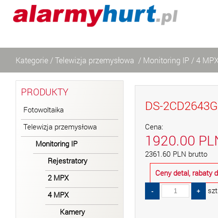
Kategorie
/
Telewizja przemysłowa
/
Monitoring IP
/
4 MP
PRODUKTY
DS-2CD2643G2
Fotowoltaika
Telewizja przemysłowa
Cena:
1920.00
PL
Monitoring IP
2361.60
PLN
brutto
Rejestratory
Ceny detal, rabaty
2 MPX
szt
4 MPX
Kamery