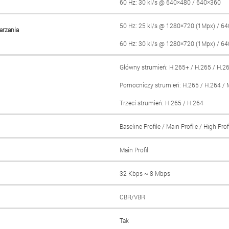
60 Hz: 30 kl/s @ 640×480 / 640×360
50 Hz: 25 kl/s @ 1280×720 (1Mpx) / 6
arzania
60 Hz: 30 kl/s @ 1280×720 (1Mpx) / 6
Główny strumień: H.265+ / H.265 / H.2
Pomocniczy strumień: H.265 / H.264 /
Trzeci strumień: H.265 / H.264
Baseline Profile / Main Profile / High Prof
Main Profil
32 Kbps ~ 8 Mbps
CBR/VBR
Tak