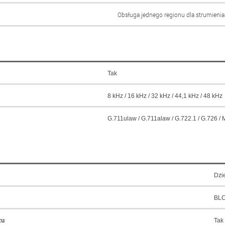
Obsługa jednego regionu dla strumieni
Tak
8 kHz / 16 kHz / 32 kHz / 44,1 kHz / 48 kHz
G.711ulaw / G.711alaw / G.722.1 / G.726 /
Dzi
BLC
zu
Tak