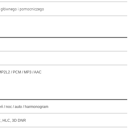
a głównego i pomocniczego
 MP2L2 / PCM / MP3 / AAC
eń / noc / auto / harmonogram
, HLC, 3D DNR