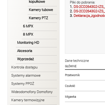
kopułkowe
Pliki do pobrania:
1.
DS-2CD2643G2-IZS_In
Kamery tubowe
2.
DS-2CD2643G2-IZS_K
3.
Deklaracja_zgodnośc
Kamery PTZ
6 MPX
8 MPX
Monitoring HD
Akcesoria
Wyprzedaż
Dane techniczne
GŁÓWNE
Kontrola dostępu
Systemy alarmowe
Przetwornik
Systemy PPOŻ
Czułość
Wideodomofony Domofony
Migawka
Kamery termowizyjne