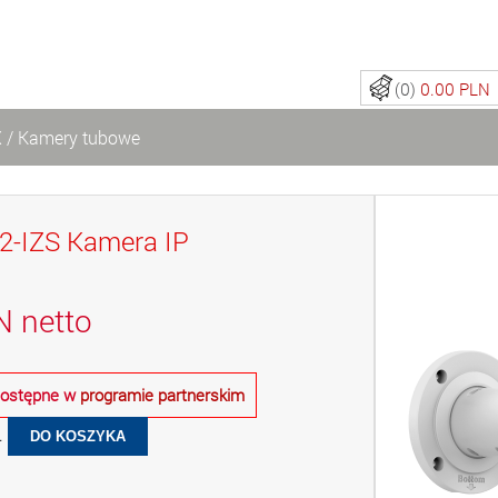
(0)
0.00 PLN
X
/
Kamery tubowe
-IZS Kamera IP
N
netto
 dostępne w
programie partnerskim
.