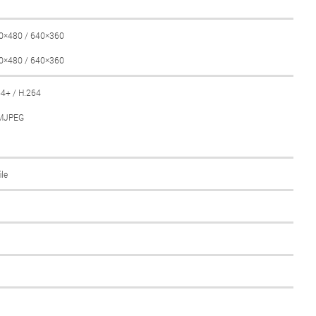
40×480 / 640×360
40×480 / 640×360
64+ / H.264
 MJPEG
ile