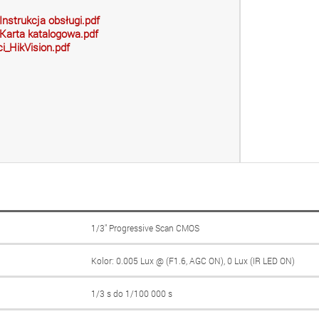
strukcja obsługi.pdf
arta katalogowa.pdf
i_HikVision.pdf
1/3″ Progressive Scan CMOS
Kolor: 0.005 Lux @ (F1.6, AGC ON), 0 Lux (IR LED ON)
1/3 s do 1/100 000 s